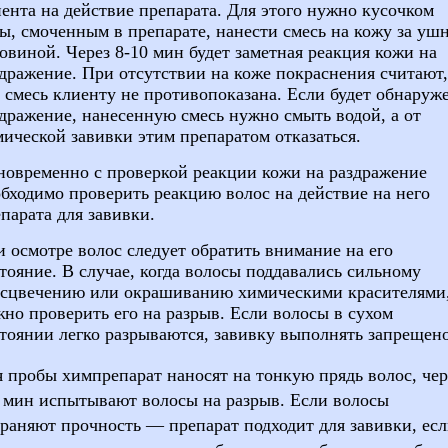
ента на действие препарата. Для этого нужно кусочком
ты,
смо­ченным
в препарате, нанести смесь на
кожу
за уш
ковиной.
Через
8-10
мин
будет заметная реакция кожи на
дражение. При отсутствии
на коже покраснения считают,
 смесь клиенту не
проти­вопоказана
. Если будет
обнаруж
дражение, нанесенную смесь нужно смыть водой, а от
ической завивки этим препаратом отказаться.
новременно с проверкой реакции кожи на раздражение
обходимо проверить реакцию волос
на действие на него
парата для завивки.
и
осмотре
волос следует обратить внимание на его
тояние
. В случае, когда волосы
поддавались
сильному
есцвечению или
окрашиванию
химическими
красителями
но проверить его на разрыв. Если волосы в сухом
стоянии
легко разрываются, завивку
выполнять
запрещен
я пробы
химпрепарат
наносят на тонкую
прядь
волос,
чер
5
мин
испытывают волосы на разрыв. Если волосы
храняют
прочность — препарат подходит для завивки, ес