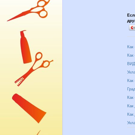
Есл
дру
Как
Как
ВИ
Укл
Как
Гра
Как
Как
Как
Укл