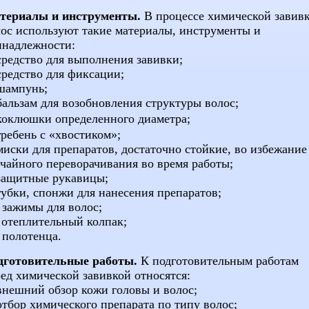
териалы и инструменты.
В процессе химической завив
ос используют такие материалы, инструменты и
инадлежности:
средство для выполнения завивки;
средство для фиксации;
шампунь;
бальзам для возобновления структуры волос;
коклюшки определенного диаметра;
гребень с «хвостиком»;
миски для препаратов, достаточно стойкие, во избежание
чайного переворачивания во время работы;
 защитные рукавицы;
губки, спонжи для нанесения препаратов;
 зажимы для волос;
 отеплительный колпак;
 полотенца.
дготовительные работы.
К подготовительным работам
ед химической завивкой относятся:
внешний
обзор
кожи головы и волос;
отбор химического препарата по типу волос;