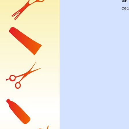
же
сла