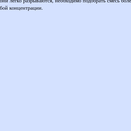
 они легко
раз­рываются
, необходимо подобрать смесь бол
бой концентрации.