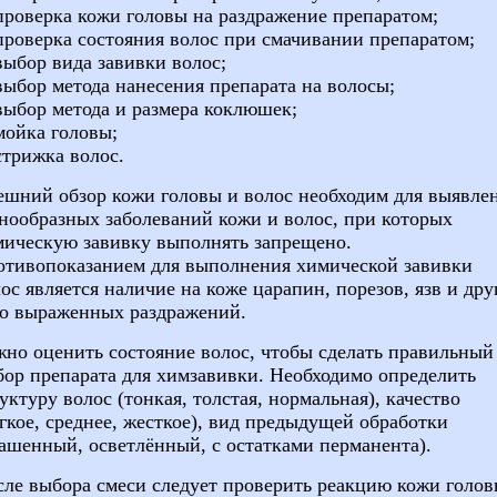
проверка кожи головы на раздражение препаратом;
 проверка
состояния
волос при смачивании препаратом;
выбор вида завивки волос;
выбор метода нанесения препарата на волосы;
выбор метода и размера коклюшек;
мойка головы;
стрижка волос.
ешний
обзор
кожи головы и волос необходим для
выявле
знообразных
заболеваний кожи и волос, при
которых
мическую завивку
выполнять
запрещено
.
отивопоказанием для
выполнения
химической завивки
ос является наличие на коже царапин, порезов, язв и дру
ко выраженных раздражений.
жно
оценить
состояние
волос, чтобы
сделать
правильный
бор препарата для
химзавивки
. Необходимо определить
уктуру волос (тонкая, толстая, нормальная), качество
гкое, среднее, жесткое), вид
предыдущей
обработки
ашенный
,
осветлённый
, с остатками перманента).
ле выбора смеси следует проверить реакцию кожи голо