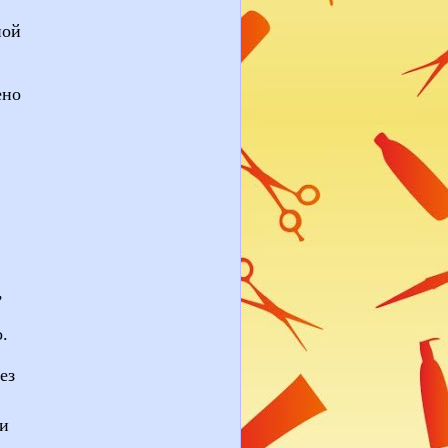
ной
ено
,
о
.
ез
ли