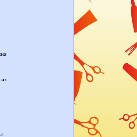
ния
гих
вы