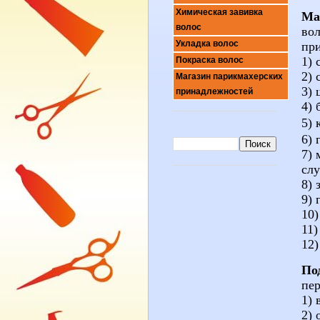
Химическая завивка
Ма
волос
вол
Укладка волос
пр
1) 
Покраска волос
2) 
Магазин парикмахерских
3) 
принадлежностей
4) 
5) 
6) 
7) 
слу
8)
9) 
10)
11)
12)
По
пер
1)
2) 