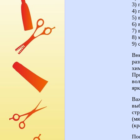
3) 
4)
5) 
6) 
7) 
8) 
9) 
Вн
ра
хи
Пр
вол
яр
Ва
вы
стр
(мя
(
кр
Пос