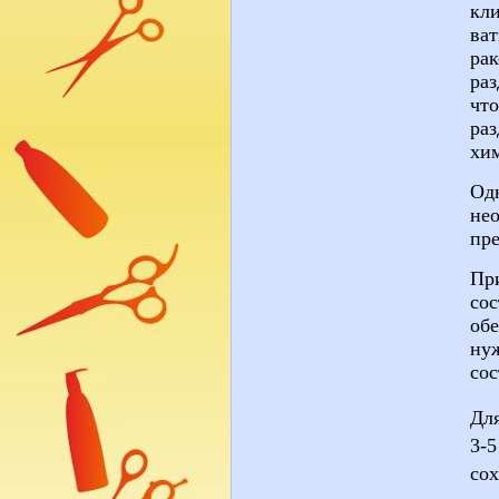
кли
ва
ра
раз
что
раз
хим
Од
не
пре
Пр
сос
об
нуж
со
Дл
3-
со